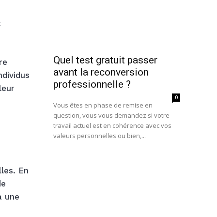
t
Quel test gratuit passer
re
avant la reconversion
ndividus
professionnelle ?
leur
0
Vous êtes en phase de remise en
question, vous vous demandez si votre
travail actuel est en cohérence avec vos
valeurs personnelles ou bien,...
lles. En
de
à une