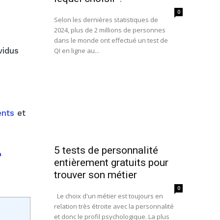
0
Selon les dernières statistiques de
2024, plus de 2 millions de personnes
dans le monde ont effectué un test de
vidus
QI en ligne au...
ents
et
r
5 tests de personnalité
entièrement gratuits pour
trouver son métier
0
Le choix d'un métier est toujours en
relation très étroite avec la personnalité
et donc le profil psychologique. La plus