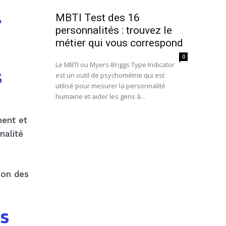
r
MBTI Test des 16
personnalités : trouvez le
métier qui vous correspond
0
Le MBTI ou Myers-Briggs Type Indicator
s
est un outil de psychométrie qui est
utilisé pour mesurer la personnalité
humaine et aider les gens à...
ment et
nalité
ion des
es