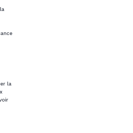
la
sance
er la
x
voir