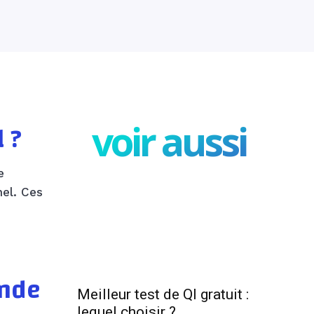
voir aussi
 ?
e
el. Ces
onde
Meilleur test de QI gratuit :
lequel choisir ?