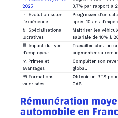
2025
3,7% par rapport à 
📈 Évolution selon
Progresser
d’un sala
l’expérience
après 10 ans d’expér
🔌 Spécialisations
Maîtriser
les véhicul
lucratives
salariale
de 10% à 2
🏢 Impact du type
Travailler
chez un co
d’employeur
augmenter
sa rémun
💰 Primes et
Compléter
son reven
avantages
global.
🧰 Formations
Obtenir
un BTS pour 
valorisées
CAP.
Rémunération moye
automobile en Fran