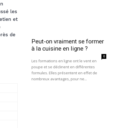
on
ssé les
etien et
e
près de
Peut-on vraiment se former
à la cuisine en ligne ?
0
Les formations en ligne ont le vent en
poupe et se déclinent en différentes
formules. Elles présentent en effet de
nombreux avantages, pour ne...