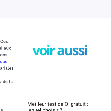
 Ces
voir aussi
si aux
ions
ique
ariales
s de la
Meilleur test de QI gratuit :
lequel choisir ?
e