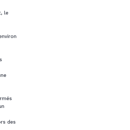
, le
environ
s
une
ormés
un
ors des