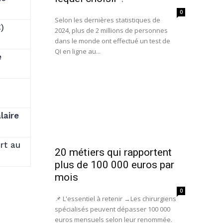
0
Selon les dernières statistiques de
)
2024, plus de 2 millions de personnes
dans le monde ont effectué un test de
QI en ligne au...
e
laire
rt au
20 métiers qui rapportent
plus de 100 000 euros par
mois
0
📌 L'essentiel à retenir →Les chirurgiens
spécialisés peuvent dépasser 100 000
euros mensuels selon leur renommée.