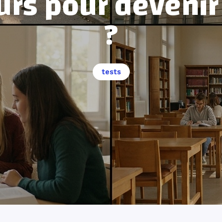
urs pour devenir
?
tests