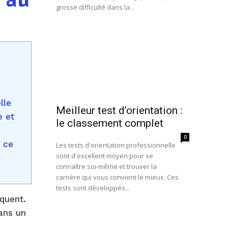
r au
grosse difficulté dans la...
lle
Meilleur test d’orientation :
e et
le classement complet
0
t ce
Les tests d'orientation professionnelle
sont d'excellent moyen pour se
connaître soi-même et trouver la
carrière qui vous convient le mieux. Ces
tests sont développés...
quent.
dans un