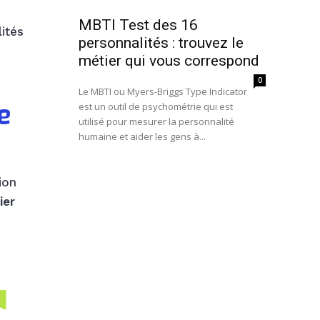
MBTI Test des 16
lités
personnalités : trouvez le
métier qui vous correspond
0
Le MBTI ou Myers-Briggs Type Indicator
e
est un outil de psychométrie qui est
utilisé pour mesurer la personnalité
humaine et aider les gens à...
ion
ier
u