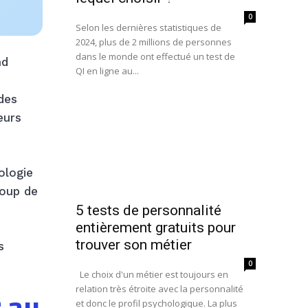
0
Selon les dernières statistiques de
2024, plus de 2 millions de personnes
dans le monde ont effectué un test de
nd
QI en ligne au...
 des
eurs
ologie
coup de
5 tests de personnalité
entièrement gratuits pour
trouver son métier
s
0
Le choix d'un métier est toujours en
relation très étroite avec la personnalité
et donc le profil psychologique. La plus