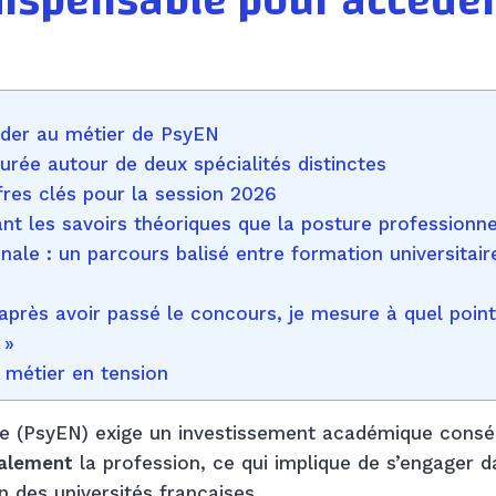
dispensable pour accéde
éder au métier de PsyEN
urée autour de deux spécialités distinctes
fres clés pour la session 2026
nt les savoirs théoriques que la posture professionne
ale : un parcours balisé entre formation universitair
après avoir passé le concours, je mesure à quel poin
 »
 métier en tension
le (PsyEN) exige un investissement académique consé
galement
la profession, ce qui implique de s’engager 
 des universités françaises.