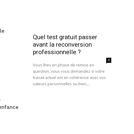
le
Quel test gratuit passer
avant la reconversion
professionnelle ?
0
Vous êtes en phase de remise en
question, vous vous demandez si votre
travail actuel est en cohérence avec vos
valeurs personnelles ou bien,...
s
’enfance