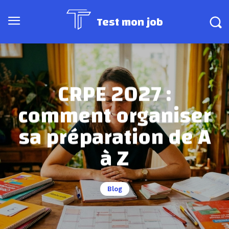
Test mon job
CRPE 2027 :
comment organiser
sa préparation de A
à Z
Blog