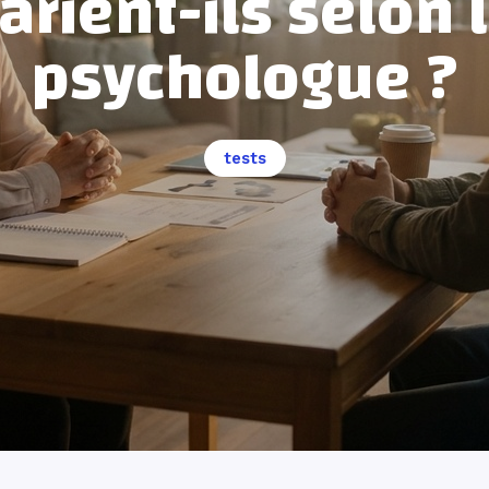
arient-ils selon 
psychologue ?
tests