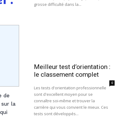
r :
grosse difficulté dans la...
Meilleur test d’orientation :
le classement complet
0
Les tests d'orientation professionnelle
sont d'excellent moyen pour se
e de
connaître soi-même et trouver la
 sur la
carrière qui vous convient le mieux. Ces
qui
tests sont développés...
e