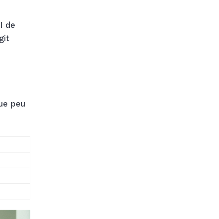
I de
git
que peu