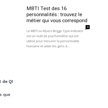
MBTI Test des 16
personnalités : trouvez le
métier qui vous correspond
0
e
Le MBTI ou Myers-Briggs Type Indicator
est un outil de psychométrie qui est
utilisé pour mesurer la personnalité
humaine et aider les gens à...
t de QI
ns que