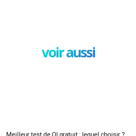
Facebook
X
Pinterest
W
voir aussi
Meilleur test de QI gratuit : lequel choisir ?