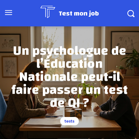
Test mon job
Un psychologue de
l’Éducation
Nationale peut-il
faire passer un test
de QI ?
tests