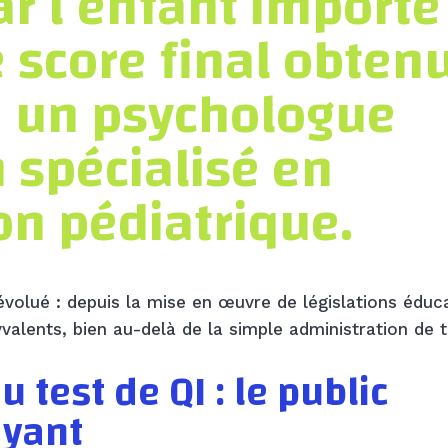
r l’enfant importe
 score final obten
e un psychologue
n spécialisé en
on pédiatrique.
volué : depuis la mise en œuvre de législations éduc
alents, bien au-delà de la simple administration de t
 test de QI : le public
ayant