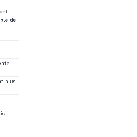
rent
able de
ente
t plus
tion