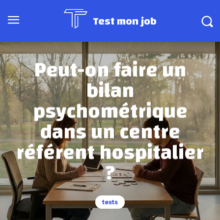
Test mon job
Peut-on faire un
bilan
psychométrique
dans un centre
référent hospitalier
?
tests