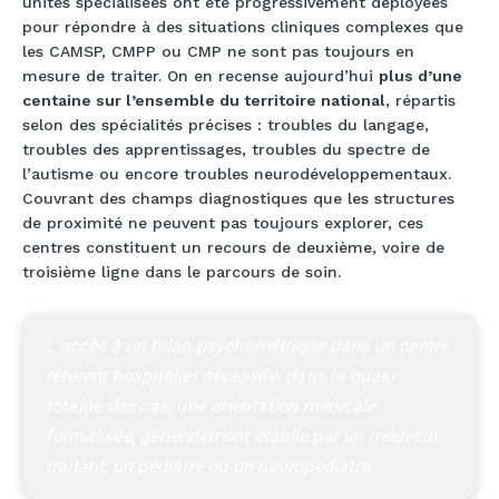
unités spécialisées ont été progressivement déployées
pour répondre à des situations cliniques complexes que
les CAMSP, CMPP ou CMP ne sont pas toujours en
mesure de traiter. On en recense aujourd’hui
plus d’une
centaine sur l’ensemble du territoire national
, répartis
selon des spécialités précises : troubles du langage,
troubles des apprentissages, troubles du spectre de
l’autisme ou encore troubles neurodéveloppementaux.
Couvrant des champs diagnostiques que les structures
de proximité ne peuvent pas toujours explorer, ces
centres constituent un recours de deuxième, voire de
troisième ligne dans le parcours de soin.
L'accès à un bilan psychométrique dans un centre 
référent hospitalier nécessite, dans la quasi-
totalité des cas, une orientation médicale 
formalisée, généralement établie par un médecin 
traitant, un pédiatre ou un neuropédiatre.