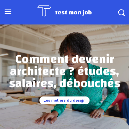
Test mon job
Comment devenir
architecte ? études,
salaires, débouchés
Les métiers du design