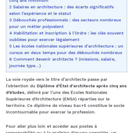
cinq ans minimum
2 Salaires en architecture : des écarts significatifs
selon l’expérience et le statut
3 Débouchés professionnels : des secteurs nombreux
pour un métier polyvalent
4 Habilitation et inscription à l’Ordre : les clés souvent
oubliées pour exercer légalement
5 Les écoles nationales supérieures d’architecture : un
cursus en deux temps pour des débouchés nombreux
6 Comment devenir architecte ? (missions, salaire,
journée type…)
La voie royale vers le titre d’architecte passe par
l’obtention du
Diplôme d’État d’architecte après cinq ans
d’études
, délivré par l’une des Écoles Nationales
Supérieures d’Architecture (ENSA) réparties sur le
territoire. Ce diplôme de niveau bac+5 constitue le socle
incontournable pour exercer la profession.
Pour aller plus loin et accéder aux postes à
responsabilité ou à la maîtrise d’œuvre complète, un