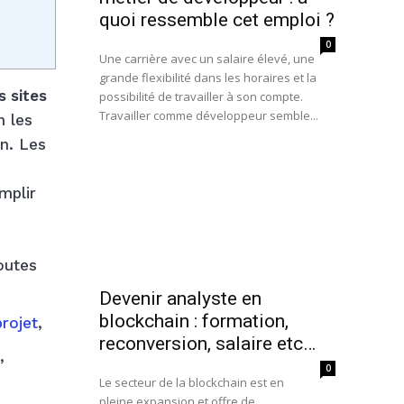
quoi ressemble cet emploi ?
0
Une carrière avec un salaire élevé, une
grande flexibilité dans les horaires et la
s sites
possibilité de travailler à son compte.
Travailler comme développeur semble...
n les
on. Les
mplir
toutes
Devenir analyste en
blockchain : formation,
projet
,
reconversion, salaire etc…
,
0
Le secteur de la blockchain est en
pleine expansion et offre de