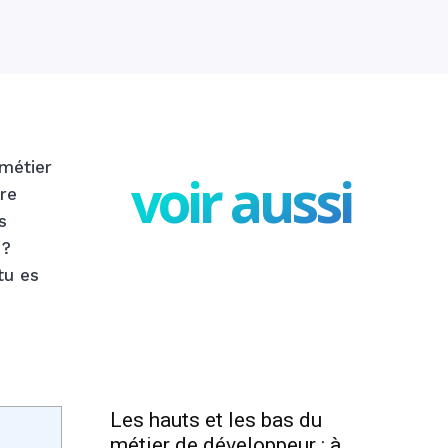
 métier
voir aussi
re
s
 ?
tu es
Les hauts et les bas du
métier de développeur : à