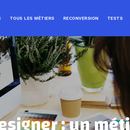
S
TOUS LES MÉTIERS
RECONVERSION
TESTS
igner : un métie