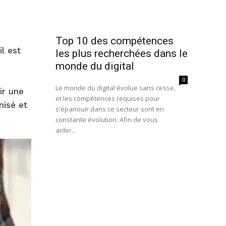
Top 10 des compétences
l est
les plus recherchées dans le
monde du digital
0
Le monde du digital évolue sans cesse,
ir une
et les compétences requises pour
nisé et
s'épanouir dans ce secteur sont en
constante évolution. Afin de vous
aider...