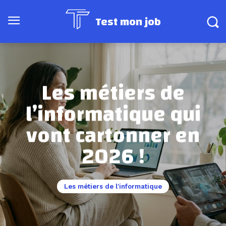
Test mon job
Les métiers de
l’informatique qui
vont cartonner en
2026 !
Les métiers de l'informatique