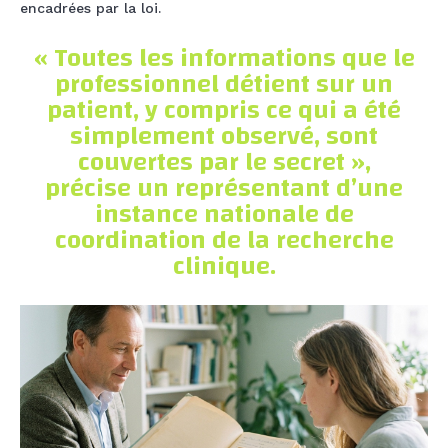
encadrées par la loi.
« Toutes les informations que le
professionnel détient sur un
patient, y compris ce qui a été
simplement observé, sont
couvertes par le secret »,
précise un représentant d’une
instance nationale de
coordination de la recherche
clinique.