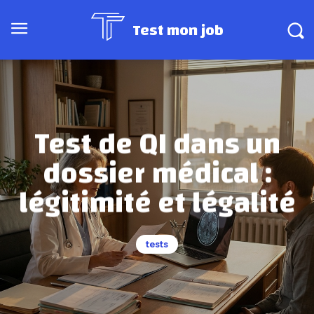
Test mon job
Test de QI dans un
dossier médical :
légitimité et légalité
tests