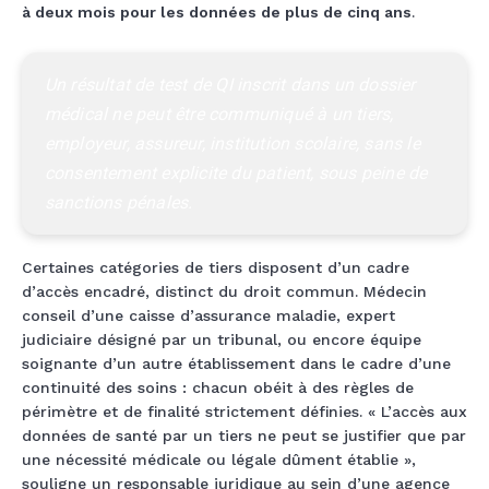
à deux mois pour les données de plus de cinq ans
.
Un résultat de test de QI inscrit dans un dossier 
médical ne peut être communiqué à un tiers, 
employeur, assureur, institution scolaire, sans le 
consentement explicite du patient, sous peine de 
sanctions pénales.
Certaines catégories de tiers disposent d’un cadre
d’accès encadré, distinct du droit commun. Médecin
conseil d’une caisse d’assurance maladie, expert
judiciaire désigné par un tribunal, ou encore équipe
soignante d’un autre établissement dans le cadre d’une
continuité des soins : chacun obéit à des règles de
périmètre et de finalité strictement définies. « L’accès aux
données de santé par un tiers ne peut se justifier que par
une nécessité médicale ou légale dûment établie »,
souligne un responsable juridique au sein d’une agence