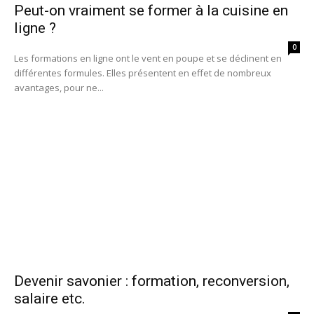
Peut-on vraiment se former à la cuisine en
ligne ?
0
Les formations en ligne ont le vent en poupe et se déclinent en
différentes formules. Elles présentent en effet de nombreux
avantages, pour ne...
Devenir savonier : formation, reconversion,
salaire etc.