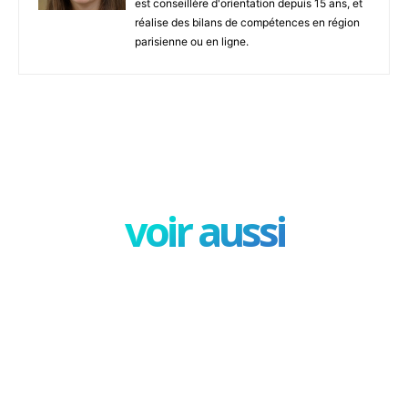
est conseillère d'orientation depuis 15 ans, et
réalise des bilans de compétences en région
parisienne ou en ligne.
Facebook
X
Pinterest
W
voir aussi