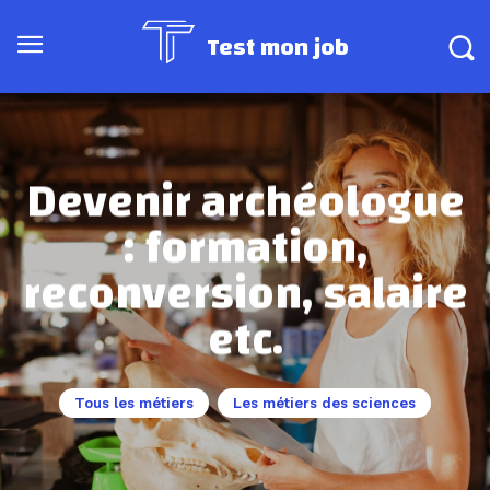
Test mon job
Devenir archéologue
: formation,
reconversion, salaire
etc.
Tous les métiers
Les métiers des sciences