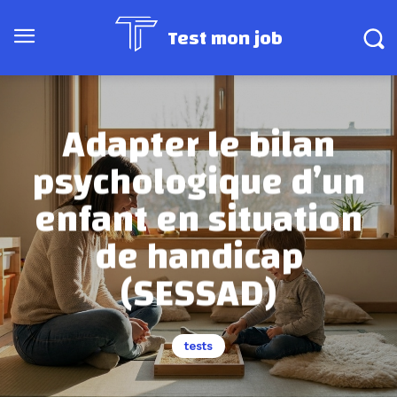
Test mon job
Adapter le bilan
psychologique d’un
enfant en situation
de handicap
(SESSAD)
tests