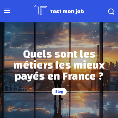
Test mon job
Quels sont les
métiers les mieux
payés en France ?
Blog