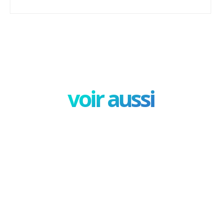
Facebook
X
Pinterest
W
voir aussi