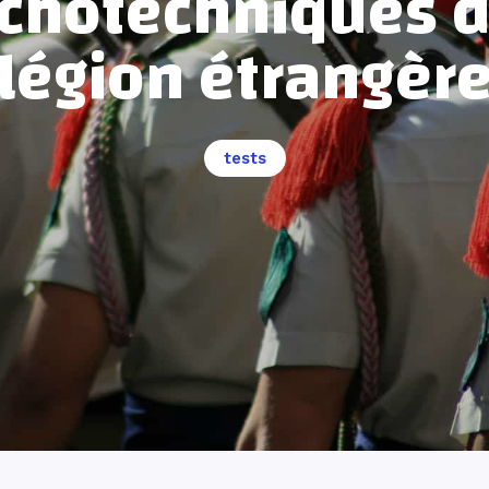
chotechniques d
légion étrangèr
tests