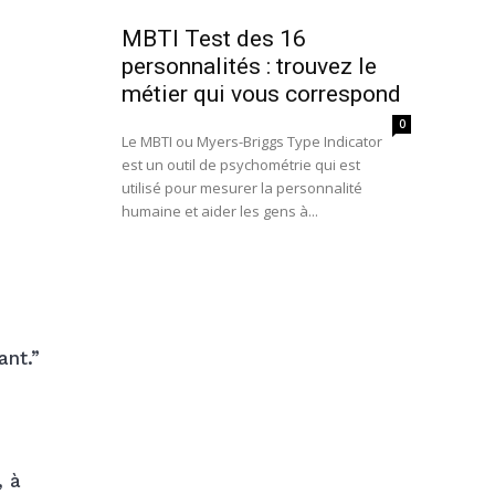
MBTI Test des 16
personnalités : trouvez le
métier qui vous correspond
0
Le MBTI ou Myers-Briggs Type Indicator
est un outil de psychométrie qui est
utilisé pour mesurer la personnalité
humaine et aider les gens à...
ant.”
, à