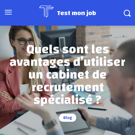
Test mon job
Quels sont les
avantages d’utiliser
un cabinet de
recrutement
spécialisé ?
Blog