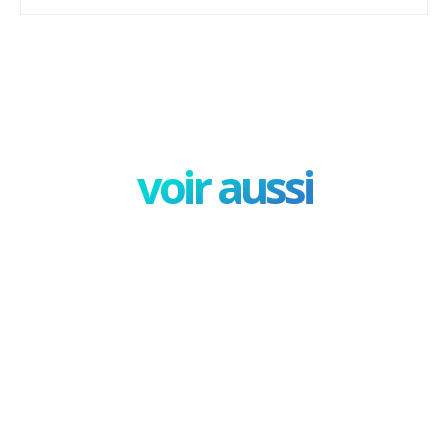
Facebook
X
Pinterest
W
voir aussi