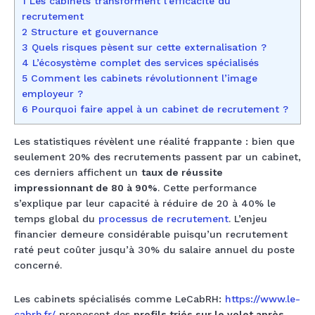
1 Les cabinets transforment l’efficacité du
recrutement
2 Structure et gouvernance
3 Quels risques pèsent sur cette externalisation ?
4 L’écosystème complet des services spécialisés
5 Comment les cabinets révolutionnent l’image
employeur ?
6 Pourquoi faire appel à un cabinet de recrutement ?
Les statistiques révèlent une réalité frappante : bien que
seulement 20% des recrutements passent par un cabinet,
ces derniers affichent un
taux de réussite
impressionnant de 80 à 90%
. Cette performance
s’explique par leur capacité à réduire de 20 à 40% le
temps global du
processus de recrutement
. L’enjeu
financier demeure considérable puisqu’un recrutement
raté peut coûter jusqu’à 30% du salaire annuel du poste
concerné.
Les cabinets spécialisés comme LeCabRH:
https://www.le-
cabrh.fr/
proposent des
profils triés sur le volet après