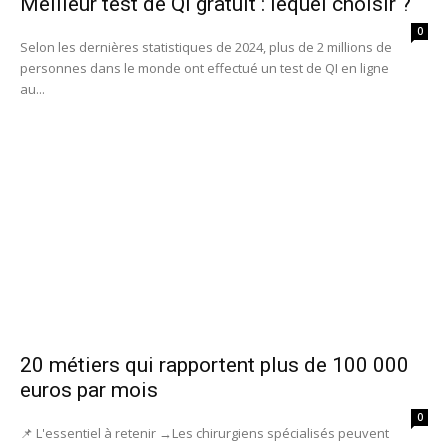
Meilleur test de QI gratuit : lequel choisir ?
0
Selon les dernières statistiques de 2024, plus de 2 millions de
personnes dans le monde ont effectué un test de QI en ligne
au...
20 métiers qui rapportent plus de 100 000
euros par mois
0
📌 L'essentiel à retenir →Les chirurgiens spécialisés peuvent