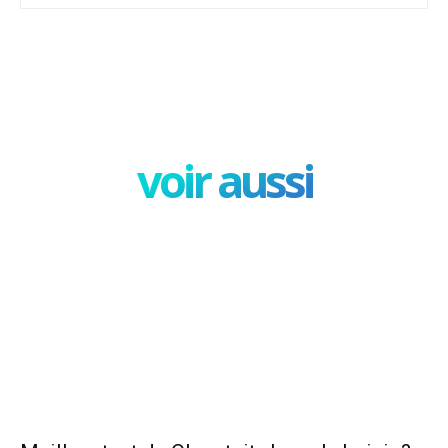
Facebook
X
Pinterest
W
voir aussi