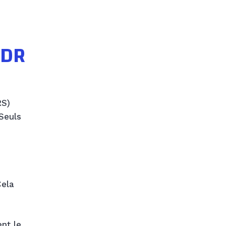
MDR
RS)
Seuls
Cela
nt le