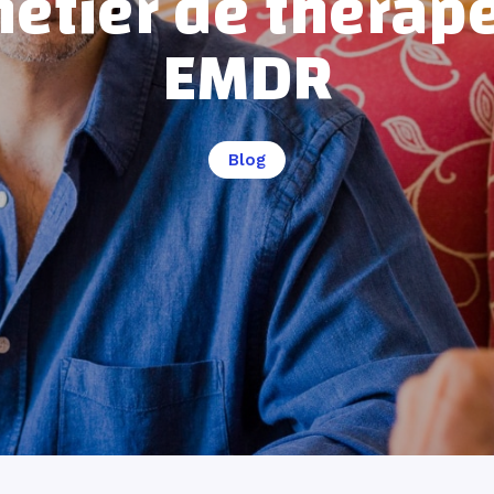
métier de thérap
EMDR
Blog