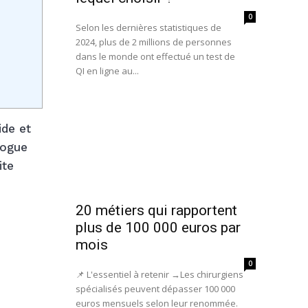
0
Selon les dernières statistiques de
2024, plus de 2 millions de personnes
dans le monde ont effectué un test de
QI en ligne au...
ide et
logue
ite
20 métiers qui rapportent
plus de 100 000 euros par
mois
0
📌 L'essentiel à retenir →Les chirurgiens
spécialisés peuvent dépasser 100 000
euros mensuels selon leur renommée.