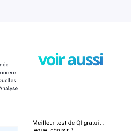
voir aussi
rnée
loureux
Quelles
 Analyse
Meilleur test de QI gratuit :
lequel choisir ?