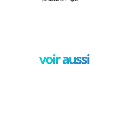
Facebook
X
Pinterest
W
voir aussi