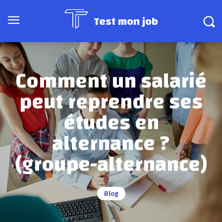
Test mon job
Comment un salarié
peut reprendre ses
études en
alternance ?
(groupe-alternance)
Blog