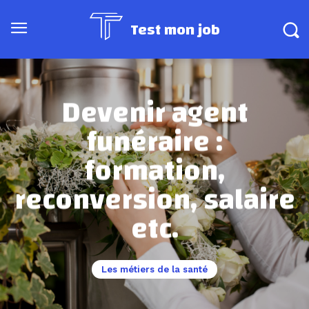
Test mon job
Devenir agent
funéraire :
formation,
reconversion, salaire
etc.
Les métiers de la santé