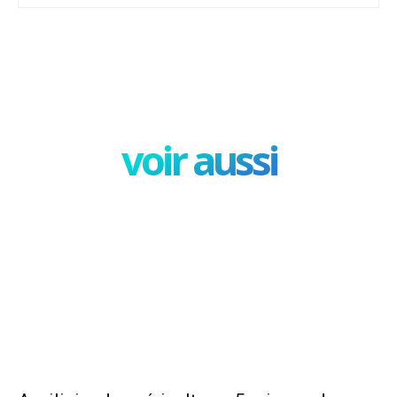
Facebook
X
Pinterest
W
voir aussi