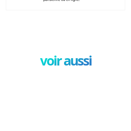
Facebook
X
Pinterest
W
voir aussi