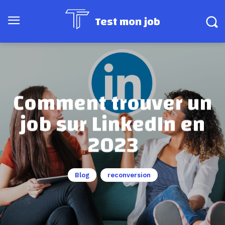
Test mon job
Comment trouver un
job sur LinkedIn en
2023
Blog
reconversion