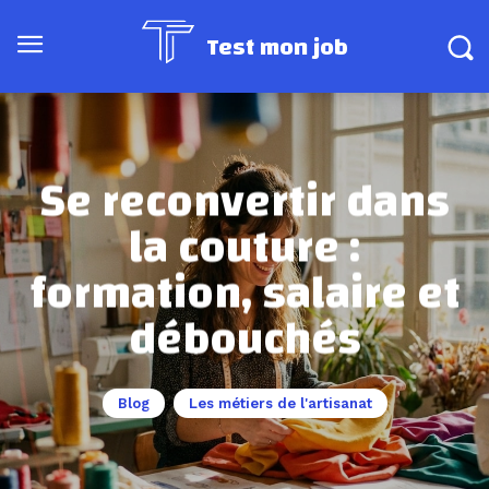
Test mon job
Se reconvertir dans
la couture :
formation, salaire et
débouchés
Blog
Les métiers de l'artisanat