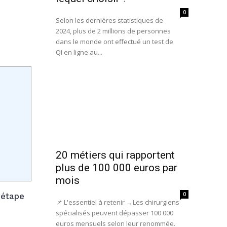
0
Selon les dernières statistiques de
2024, plus de 2 millions de personnes
dans le monde ont effectué un test de
QI en ligne au...
20 métiers qui rapportent
plus de 100 000 euros par
mois
0
 étape
📌 L'essentiel à retenir →Les chirurgiens
spécialisés peuvent dépasser 100 000
euros mensuels selon leur renommée.