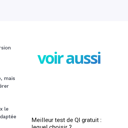
rsion
voir aussi
é, mais
érer
x le
adaptée
Meilleur test de QI gratuit :
lequel choisir ?