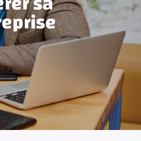
érer sa
reprise