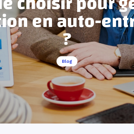
 choisir pour g
tion en auto-ent
?
Blog