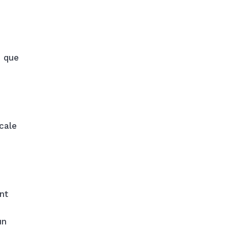
i que
cale
nt
un