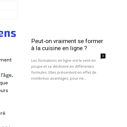
iens
Peut-on vraiment se former
à la cuisine en ligne ?
0
ement
Les formations en ligne ont le vent en
poupe et se déclinent en différentes
formules. Elles présentent en effet de
l’âge,
nombreux avantages, pour ne...
 que
eurs
éré