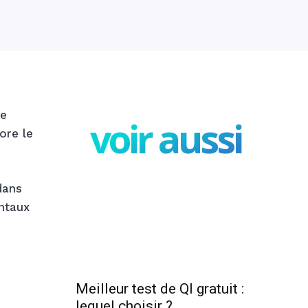
de
voir aussi
ore le
dans
entaux
Meilleur test de QI gratuit :
lequel choisir ?