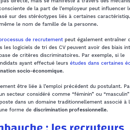
 pas directe, mais se manifeste à travers des mécan
consciente de la part de l’employeur peut influencer l
asé sur des stéréotypes liés à certaines caractéristiq
 même le nom de famille de la personne.
processus de recrutement
peut également entraîner 
 les logiciels de tri des CV peuvent avoir des biais in
base de critères discriminatoires. Par exemple, si le
ndidats ayant effectué leurs
études dans certaines é
ination socio-économique
.
lement être liée à l’emploi précédent du postulant. Pa
 un secteur considéré comme “féminin” ou “masculin”
 poste dans un domaine traditionnellement associé à l
 une forme de
discrimination professionnelle
.
mbauche : les recruteurs