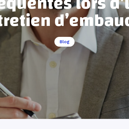
équentes lors d’
tretien d’embau
Blog