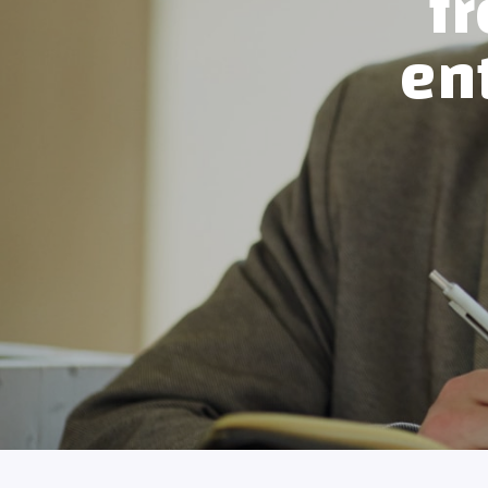
fr
en