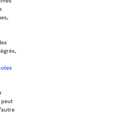
ismes
e
ues,
des
tégrés,
coles
r
 peut
’autre