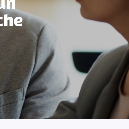
un
che