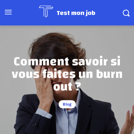
Test mon job
Comment savoir si
vous faites un burn
out ?
Blog