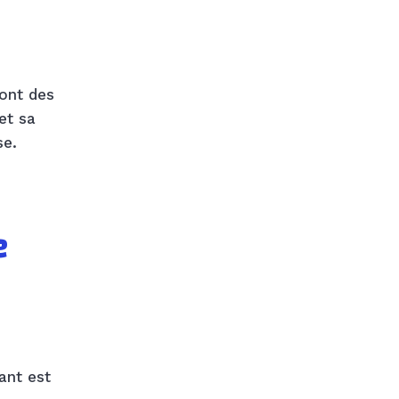
sont des
et sa
se.
e
ant est