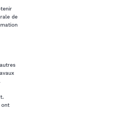
tenir
érale de
ormation
autres
ravaux
.
t.
 ont