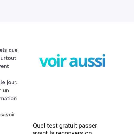
els que
voir aussi
surtout
vent
le jour.
r un
rmation
 savoir
Quel test gratuit passer
avant la reconversion