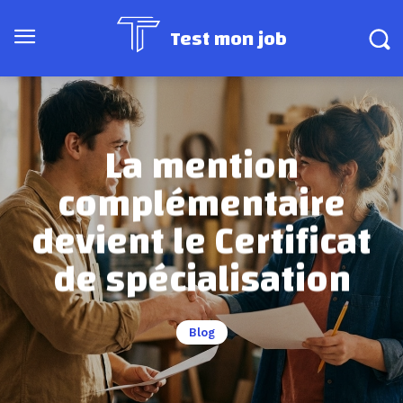
Test mon job
La mention
complémentaire
devient le Certificat
de spécialisation
Blog